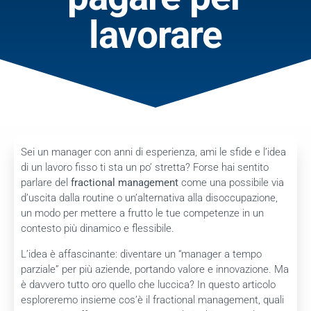
lavorare
Sei un manager con anni di esperienza, ami le sfide e l’idea
di un lavoro fisso ti sta un po’ stretta? Forse hai sentito
parlare del
fractional management
come una possibile via
d’uscita dalla routine o un’alternativa alla disoccupazione,
un modo per mettere a frutto le tue competenze in un
contesto più dinamico e flessibile.
L’idea è affascinante: diventare un “manager a tempo
parziale” per più aziende, portando valore e innovazione. Ma
è davvero tutto oro quello che luccica? In questo articolo
esploreremo insieme cos’è il fractional management, quali