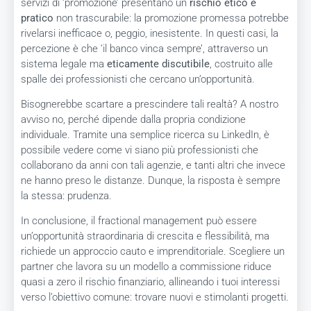
servizi di ‘promozione’ presentano un
rischio etico e
pratico
non trascurabile: la promozione promessa potrebbe
rivelarsi inefficace o, peggio, inesistente. In questi casi, la
percezione è che ‘il banco vinca sempre’, attraverso un
sistema legale ma
eticamente discutibile
, costruito alle
spalle dei professionisti che cercano un’opportunità.
Bisognerebbe scartare a prescindere tali realtà? A nostro
avviso no, perché dipende dalla propria condizione
individuale. Tramite una semplice ricerca su LinkedIn, è
possibile vedere come vi siano più professionisti che
collaborano da anni con tali agenzie, e tanti altri che invece
ne hanno preso le distanze. Dunque, la risposta è sempre
la stessa: prudenza.
In conclusione, il fractional management può essere
un’opportunità straordinaria di crescita e flessibilità, ma
richiede un approccio cauto e imprenditoriale. Scegliere un
partner che lavora su un modello a commissione riduce
quasi a zero il rischio finanziario, allineando i tuoi interessi
verso l’obiettivo comune: trovare nuovi e stimolanti progetti.