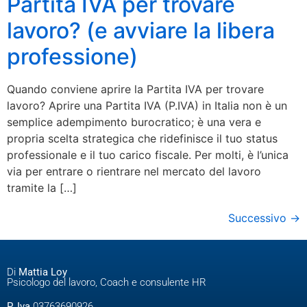
Partita IVA per trovare
lavoro? (e avviare la libera
professione)
Quando conviene aprire la Partita IVA per trovare
lavoro? Aprire una Partita IVA (P.IVA) in Italia non è un
semplice adempimento burocratico; è una vera e
propria scelta strategica che ridefinisce il tuo status
professionale e il tuo carico fiscale. Per molti, è l’unica
via per entrare o rientrare nel mercato del lavoro
tramite la […]
Successivo
→
Di
Mattia Loy
Psicologo del lavoro, Coach e consulente HR
P. Iva
03763690926