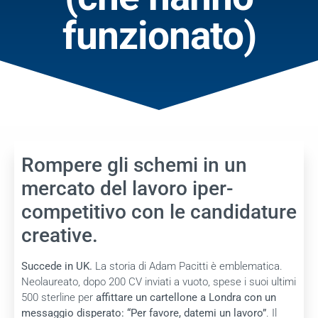
funzionato)
Rompere gli schemi in un
mercato del lavoro iper-
competitivo con le candidature
creative.
Succede in UK.
La storia di Adam Pacitti è emblematica.
Neolaureato, dopo 200 CV inviati a vuoto, spese i suoi ultimi
500 sterline per
affittare un cartellone a Londra con un
messaggio disperato: “Per favore, datemi un lavoro”
. Il