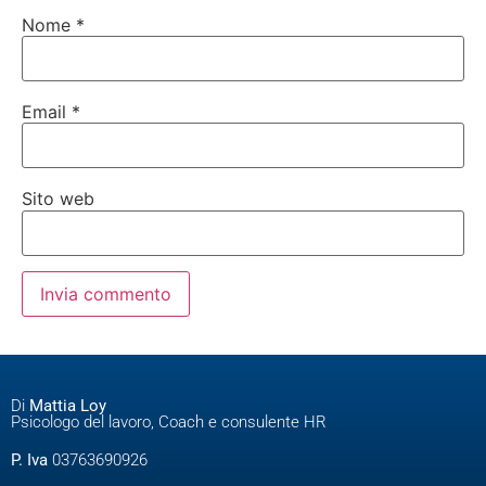
Nome
*
Email
*
Sito web
Di
Mattia Loy
Psicologo del lavoro, Coach e consulente HR
P. Iva
03763690926