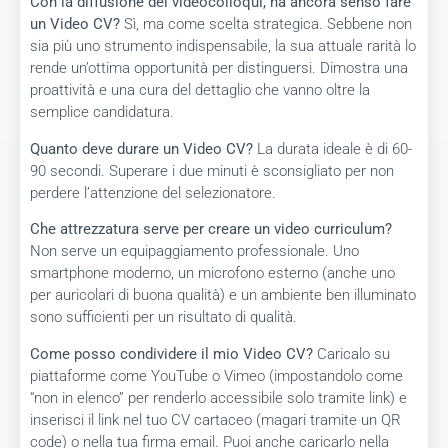
Con la diffusione dei videocolloqui, ha ancora senso fare
un Video CV?
Sì, ma come scelta strategica. Sebbene non
sia più uno strumento indispensabile, la sua attuale rarità lo
rende un’ottima opportunità per distinguersi. Dimostra una
proattività e una cura del dettaglio che vanno oltre la
semplice candidatura.
Quanto deve durare un Video CV?
La durata ideale è di 60-
90 secondi. Superare i due minuti è sconsigliato per non
perdere l’attenzione del selezionatore.
Che attrezzatura serve per creare un video curriculum?
Non serve un equipaggiamento professionale. Uno
smartphone moderno, un microfono esterno (anche uno
per auricolari di buona qualità) e un ambiente ben illuminato
sono sufficienti per un risultato di qualità.
Come posso condividere il mio Video CV?
Caricalo su
piattaforme come YouTube o Vimeo (impostandolo come
“non in elenco” per renderlo accessibile solo tramite link) e
inserisci il link nel tuo CV cartaceo (magari tramite un QR
code) o nella tua firma email. Puoi anche caricarlo nella