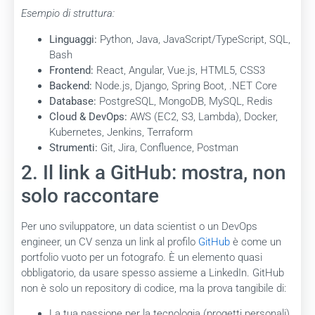
Esempio di struttura:
Linguaggi:
Python, Java, JavaScript/TypeScript, SQL,
Bash
Frontend:
React, Angular, Vue.js, HTML5, CSS3
Backend:
Node.js, Django, Spring Boot, .NET Core
Database:
PostgreSQL, MongoDB, MySQL, Redis
Cloud & DevOps:
AWS (EC2, S3, Lambda), Docker,
Kubernetes, Jenkins, Terraform
Strumenti:
Git, Jira, Confluence, Postman
2. Il link a GitHub: mostra, non
solo raccontare
Per uno sviluppatore, un data scientist o un DevOps
engineer, un CV senza un link al profilo
GitHub
è come un
portfolio vuoto per un fotografo. È un elemento quasi
obbligatorio, da usare spesso assieme a LinkedIn. GitHub
non è solo un repository di codice, ma la prova tangibile di:
La tua passione per la tecnologia (progetti personali).