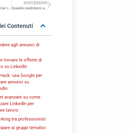
E
SUCCESSIVO
Database CV online: i 5 migliori per farti trovare dai recruiter
Quando candidarsi ad un annuncio di lavoro? La guida definitiva
dei Contenuti
ndere agli annunci di
 trovare le offerte di
ro su LinkedIn
 Hack: usa Google per
are annunci su
edIn
ni avanzate su come
izzare LinkedIn per
are lavoro
rking tra professionisti
ipare ai gruppi tematici