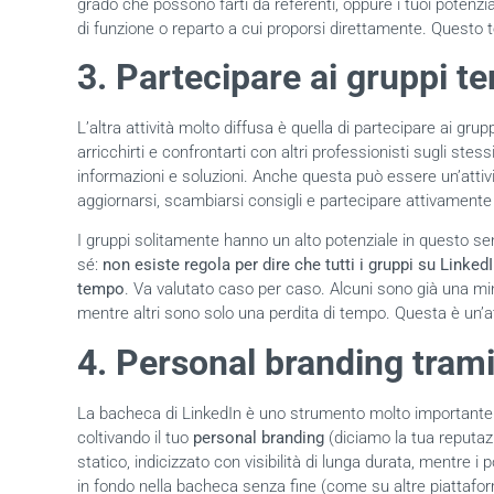
grado che possono farti da referenti, oppure i tuoi potenzial
di funzione o reparto a cui proporsi direttamente. Questo
3. Partecipare ai gruppi te
L’altra attività molto diffusa è quella di partecipare ai grup
arricchirti e confrontarti con altri professionisti sugli st
informazioni e soluzioni. Anche questa può essere un’atti
aggiornarsi, scambiarsi consigli e partecipare attivamente 
I gruppi solitamente hanno un alto potenziale in questo se
sé:
non esiste regola per dire che tutti i gruppi su Linked
tempo
. Va valutato caso per caso. Alcuni sono già una minie
mentre altri sono solo una perdita di tempo. Questa è un’at
4. Personal branding tram
La bacheca di LinkedIn è uno strumento molto importante 
coltivando il tuo
personal branding
(diciamo la tua reputazi
statico, indicizzato con visibilità di lunga durata, mentre i
in fondo nella bacheca senza fine (come su altre piattafo