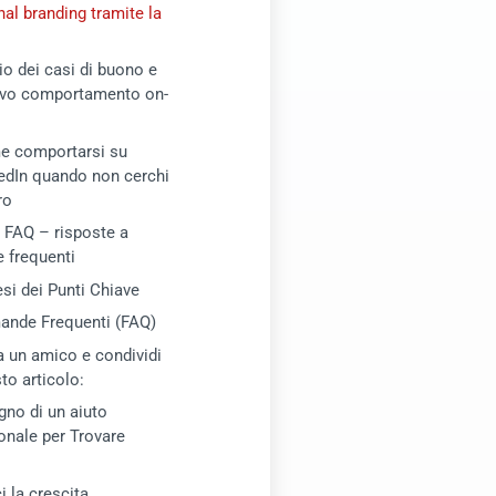
nal branding tramite la
io dei casi di buono e
ivo comportamento on-
 comportarsi su
edIn quando non cerchi
ro
e FAQ – risposte a
 frequenti
esi dei Punti Chiave
nde Frequenti (FAQ)
a un amico e condividi
to articolo:
gno di un aiuto
onale per Trovare
i la crescita