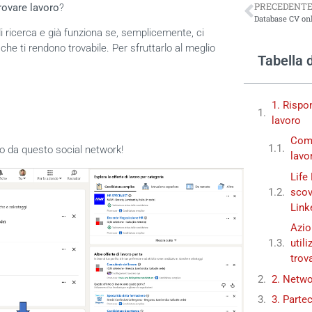
PRECEDENT
trovare lavoro
?
 ricerca e già funziona se, semplicemente, ci
che ti rendono trovabile. Per sfruttarlo al meglio
Tabella 
1. Rispo
lavoro
Come
imo da questo social network!
lavo
Life
scov
Link
Azio
util
trov
2. Netwo
3. Partec