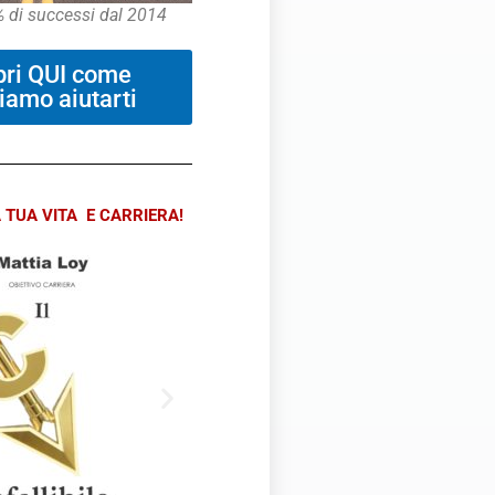
5% di successi dal 2014
pri QUI come
iamo aiutarti
 TUA VITA E CARRIERA!