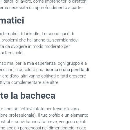
i datori di lavoro, come imprenditori o direttori
 tema necessita un approfondimento a parte.
matici
pi tematici di LinkedIn. Lo scopo qui è di
essi problemi che hai anche tu, scambiandovi
vità da svolgere in modo moderato per
ai temi caldi.
nso ma, per la mia esperienza, ogni gruppo è a
In
siano in assoluto una
risorsa o una perdita di
ra d’oro, altri vanno coltivati e fatti crescere
tività complementare alle altre.
ite la bacheca
e spesso sottovalutato per trovare lavoro,
one professionale). Il tuo profilo è un elemento
 post che scrivi hanno vita breve, vengono spinti
rme social) perdendosi nel dimenticatoio molto