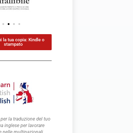
i la tua copia: Kindle o
stampato
er la traduzione del tuo
ua inglese per lavorare
 e nelle multinazionali