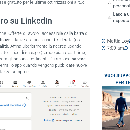
se gratuito per le ultime ottimizzazioni al tuo
personal
Lascia 
oro su LinkedIn
risposta
ne “Offerte di lavoro”, accessibile dalla barra di
chiave
relative alla posizione desiderata (es.
Mattia Loy
alità
. Affina ulteriormente la ricerca usando i
7:00 am
iesto, il tipo di impiego (tempo pieno, part-time,
rerà gli annunci pertinenti.
Puoi anche
salvare
a email o app quando vengono pubblicate nuove
tanza semplice.
VUOI SUPP
PER T