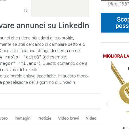
Oltre il 9
Sco
vare annunci su LinkedIn
poss
unci che ritiene più adatti al tuo profilo,
almente se stai cercando di cambiare settore o
 Google e digita una stringa di ricerca come:
MIGLIORA LA
e ruolo" "città"
(ad esempio:
nager" "Milano"
).
Questo comando dice a
 di lavoro di LinkedIn
e tue parole chiave specifiche
.
In questo modo,
la pre-selezione dell’algoritmo di LinkedIn