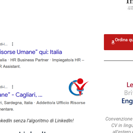
Ordina qu
Convenzione p
kedIn senza l’algoritmo di LinkedIn!
CV in ling
all'estero