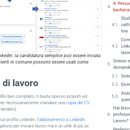
4. Perso
bacheca
Stud
catt
line
Come
Link
lavo
inkedIn: la candidatura semplice può essere inviata
Sintesi 
egamenti in comune possono essere usati come
domande
Sint
 di lavoro
Doma
Aiut
ilo ben compilato, ti basta spesso proporti ed
ques
 dover necessariamente mandare una
copia del CV
Hai biso
mandato).
professi
o profilo LinkedIn, l’
abbonamento a LinkedIn
Lavoro?
atorio per trovare lavoro ma è un utile di più se
Preferisc