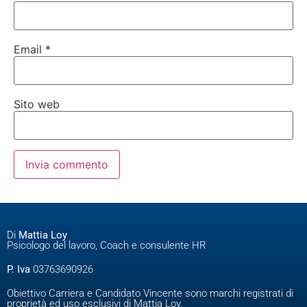
Email
*
Sito web
Di
Mattia Loy
Psicologo del lavoro, Coach e consulente HR
P. Iva
03763690926
Obiettivo Carriera e Candidato Vincente sono marchi registrati di
proprietà ed uso esclusivi di Mattia Loy.