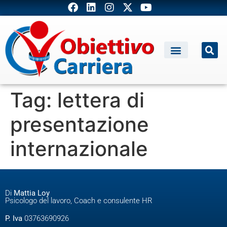
Tag:
lettera di
presentazione
internazionale
Di
Mattia Loy
Psicologo del lavoro, Coach e consulente HR
P. Iva
03763690926